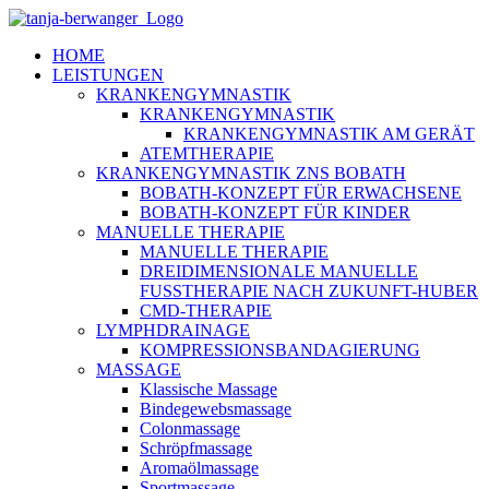
Zum
Inhalt
HOME
springen
LEISTUNGEN
KRANKENGYMNASTIK
KRANKENGYMNASTIK
KRANKENGYMNASTIK AM GERÄT
ATEMTHERAPIE
KRANKENGYMNASTIK ZNS BOBATH
BOBATH-KONZEPT FÜR ERWACHSENE
BOBATH-KONZEPT FÜR KINDER
MANUELLE THERAPIE
MANUELLE THERAPIE
DREIDIMENSIONALE MANUELLE
FUSSTHERAPIE NACH ZUKUNFT-HUBER
CMD-THERAPIE
LYMPHDRAINAGE
KOMPRESSIONSBANDAGIERUNG
MASSAGE
Klassische Massage
Bindegewebsmassage
Colonmassage
Schröpfmassage
Aromaölmassage
Sportmassage