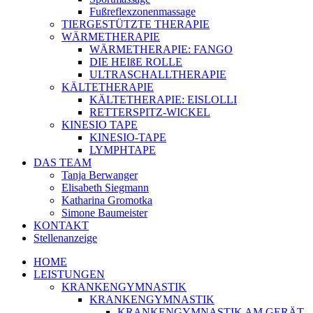
Fußreflexzonenmassage
TIERGESTÜTZTE THERAPIE
WÄRMETHERAPIE
WÄRMETHERAPIE: FANGO
DIE HEIßE ROLLE
ULTRASCHALLTHERAPIE
KÄLTETHERAPIE
KÄLTETHERAPIE: EISLOLLI
RETTERSPITZ-WICKEL
KINESIO TAPE
KINESIO-TAPE
LYMPHTAPE
DAS TEAM
Tanja Berwanger
Elisabeth Siegmann
Katharina Gromotka
Simone Baumeister
KONTAKT
Stellenanzeige
HOME
LEISTUNGEN
KRANKENGYMNASTIK
KRANKENGYMNASTIK
KRANKENGYMNASTIK AM GERÄT