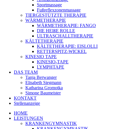
Sportmassage
Fußreflexzonenmassage
TIERGESTÜTZTE THERAPIE
WÄRMETHERAPIE
WÄRMETHERAPIE: FANGO
DIE HEIßE ROLLE
ULTRASCHALLTHERAPIE
KÄLTETHERAPIE
KÄLTETHERAPIE: EISLOLLI
RETTERSPITZ-WICKEL
KINESIO TAPE
KINESIO-TAPE
LYMPHTAPE
DAS TEAM
Tanja Berwanger
Elisabeth Siegmann
Katharina Gromotka
Simone Baumeister
KONTAKT
Stellenanzeige
HOME
LEISTUNGEN
KRANKENGYMNASTIK
KRANKENGYMNASTIK