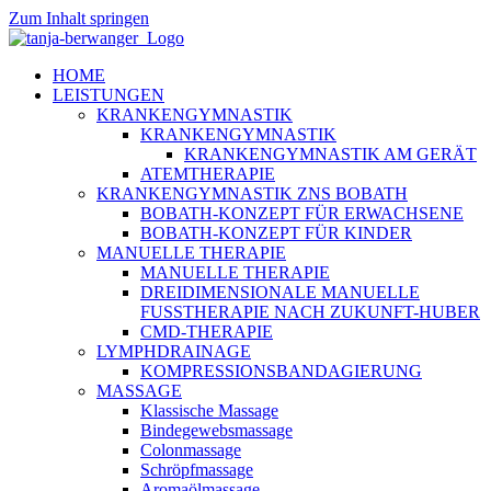
Zum Inhalt springen
HOME
LEISTUNGEN
KRANKENGYMNASTIK
KRANKENGYMNASTIK
KRANKENGYMNASTIK AM GERÄT
ATEMTHERAPIE
KRANKENGYMNASTIK ZNS BOBATH
BOBATH-KONZEPT FÜR ERWACHSENE
BOBATH-KONZEPT FÜR KINDER
MANUELLE THERAPIE
MANUELLE THERAPIE
DREIDIMENSIONALE MANUELLE
FUSSTHERAPIE NACH ZUKUNFT-HUBER
CMD-THERAPIE
LYMPHDRAINAGE
KOMPRESSIONSBANDAGIERUNG
MASSAGE
Klassische Massage
Bindegewebsmassage
Colonmassage
Schröpfmassage
Aromaölmassage