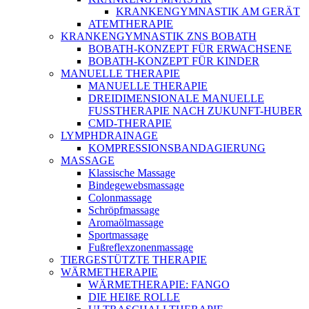
KRANKENGYMNASTIK AM GERÄT
ATEMTHERAPIE
KRANKENGYMNASTIK ZNS BOBATH
BOBATH-KONZEPT FÜR ERWACHSENE
BOBATH-KONZEPT FÜR KINDER
MANUELLE THERAPIE
MANUELLE THERAPIE
DREIDIMENSIONALE MANUELLE
FUSSTHERAPIE NACH ZUKUNFT-HUBER
CMD-THERAPIE
LYMPHDRAINAGE
KOMPRESSIONSBANDAGIERUNG
MASSAGE
Klassische Massage
Bindegewebsmassage
Colonmassage
Schröpfmassage
Aromaölmassage
Sportmassage
Fußreflexzonenmassage
TIERGESTÜTZTE THERAPIE
WÄRMETHERAPIE
WÄRMETHERAPIE: FANGO
DIE HEIßE ROLLE