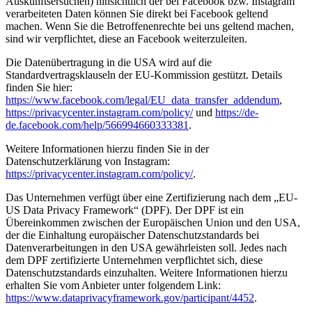
Auskunftsersuchen) hinsichtlich der bei Facebook bzw. Instagram
verarbeiteten Daten können Sie direkt bei Facebook geltend
machen. Wenn Sie die Betroffenenrechte bei uns geltend machen,
sind wir verpflichtet, diese an Facebook weiterzuleiten.
Die Datenübertragung in die USA wird auf die
Standardvertragsklauseln der EU-Kommission gestützt. Details
finden Sie hier:
https://www.facebook.com/legal/EU_data_transfer_addendum
,
https://privacycenter.instagram.com/policy/
und
https://de-
de.facebook.com/help/566994660333381
.
Weitere Informationen hierzu finden Sie in der
Datenschutzerklärung von Instagram:
https://privacycenter.instagram.com/policy/
.
Das Unternehmen verfügt über eine Zertifizierung nach dem „EU-
US Data Privacy Framework“ (DPF). Der DPF ist ein
Übereinkommen zwischen der Europäischen Union und den USA,
der die Einhaltung europäischer Datenschutzstandards bei
Datenverarbeitungen in den USA gewährleisten soll. Jedes nach
dem DPF zertifizierte Unternehmen verpflichtet sich, diese
Datenschutzstandards einzuhalten. Weitere Informationen hierzu
erhalten Sie vom Anbieter unter folgendem Link:
https://www.dataprivacyframework.gov/participant/4452
.