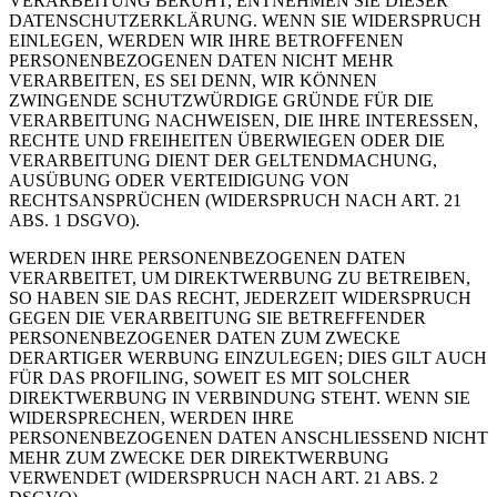
VERARBEITUNG BERUHT, ENTNEHMEN SIE DIESER
DATENSCHUTZERKLÄRUNG. WENN SIE WIDERSPRUCH
EINLEGEN, WERDEN WIR IHRE BETROFFENEN
PERSONENBEZOGENEN DATEN NICHT MEHR
VERARBEITEN, ES SEI DENN, WIR KÖNNEN
ZWINGENDE SCHUTZWÜRDIGE GRÜNDE FÜR DIE
VERARBEITUNG NACHWEISEN, DIE IHRE INTERESSEN,
RECHTE UND FREIHEITEN ÜBERWIEGEN ODER DIE
VERARBEITUNG DIENT DER GELTENDMACHUNG,
AUSÜBUNG ODER VERTEIDIGUNG VON
RECHTSANSPRÜCHEN (WIDERSPRUCH NACH ART. 21
ABS. 1 DSGVO).
WERDEN IHRE PERSONENBEZOGENEN DATEN
VERARBEITET, UM DIREKTWERBUNG ZU BETREIBEN,
SO HABEN SIE DAS RECHT, JEDERZEIT WIDERSPRUCH
GEGEN DIE VERARBEITUNG SIE BETREFFENDER
PERSONENBEZOGENER DATEN ZUM ZWECKE
DERARTIGER WERBUNG EINZULEGEN; DIES GILT AUCH
FÜR DAS PROFILING, SOWEIT ES MIT SOLCHER
DIREKTWERBUNG IN VERBINDUNG STEHT. WENN SIE
WIDERSPRECHEN, WERDEN IHRE
PERSONENBEZOGENEN DATEN ANSCHLIESSEND NICHT
MEHR ZUM ZWECKE DER DIREKTWERBUNG
VERWENDET (WIDERSPRUCH NACH ART. 21 ABS. 2