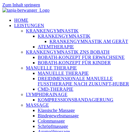
Zum Inhalt springen
HOME
LEISTUNGEN
KRANKENGYMNASTIK
KRANKENGYMNASTIK
KRANKENGYMNASTIK AM GERÄT
ATEMTHERAPIE
KRANKENGYMNASTIK ZNS BOBATH
BOBATH-KONZEPT FÜR ERWACHSENE
BOBATH-KONZEPT FÜR KINDER
MANUELLE THERAPIE
MANUELLE THERAPIE
DREIDIMENSIONALE MANUELLE
FUSSTHERAPIE NACH ZUKUNFT-HUBER
CMD-THERAPIE
LYMPHDRAINAGE
KOMPRESSIONSBANDAGIERUNG
MASSAGE
Klassische Massage
Bindegewebsmassage
Colonmassage
Schröpfmassage
Aromaölmassage