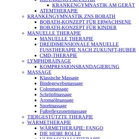
KRANKENGYMNASTIK AM GERÄT
ATEMTHERAPIE
KRANKENGYMNASTIK ZNS BOBATH
BOBATH-KONZEPT FÜR ERWACHSENE
BOBATH-KONZEPT FÜR KINDER
MANUELLE THERAPIE
MANUELLE THERAPIE
DREIDIMENSIONALE MANUELLE
FUSSTHERAPIE NACH ZUKUNFT-HUBER
CMD-THERAPIE
LYMPHDRAINAGE
KOMPRESSIONSBANDAGIERUNG
MASSAGE
Klassische Massage
Bindegewebsmassage
Colonmassage
Schröpfmassage
Aromaölmassage
Sportmassage
Fußreflexzonenmassage
TIERGESTÜTZTE THERAPIE
WÄRMETHERAPIE
WÄRMETHERAPIE: FANGO
DIE HEIßE ROLLE