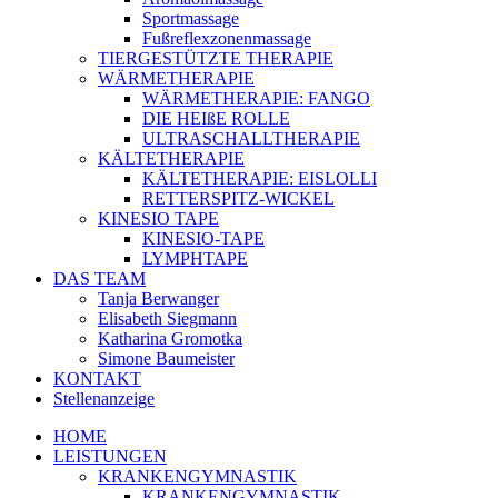
Sportmassage
Fußreflexzonenmassage
TIERGESTÜTZTE THERAPIE
WÄRMETHERAPIE
WÄRMETHERAPIE: FANGO
DIE HEIßE ROLLE
ULTRASCHALLTHERAPIE
KÄLTETHERAPIE
KÄLTETHERAPIE: EISLOLLI
RETTERSPITZ-WICKEL
KINESIO TAPE
KINESIO-TAPE
LYMPHTAPE
DAS TEAM
Tanja Berwanger
Elisabeth Siegmann
Katharina Gromotka
Simone Baumeister
KONTAKT
Stellenanzeige
HOME
LEISTUNGEN
KRANKENGYMNASTIK
KRANKENGYMNASTIK